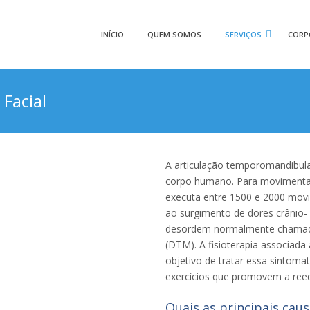
INÍCIO
QUEM SOMOS
SERVIÇOS
CORP
 Facial
A articulação temporomandibul
corpo humano. Para movimentar
executa entre 1500 e 2000 movi
ao surgimento de dores crânio- 
desordem normalmente chamad
(DTM). A fisioterapia associad
objetivo de tratar essa sintom
exercícios que promovem a re
Quais as principais cau