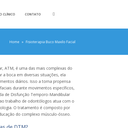
O CLÍNICO
CONTATO
Home
»
Fisioterapia Buco Maxilo Facial
ar, ATM, é uma das mais complexas do
 a boca em diversas situações, ela
mentos diários. Isso a torna propensa
faciais durante movimentos específicos,
a de Disfunção Temporo-Mandibular
a ao trabalho de odontólogos atua com o
atologia. O tratamento é composto por
educação do complexo músculo-ósseo.
sas de DTM?