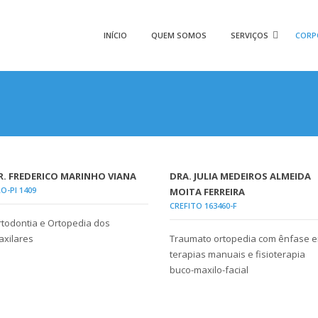
INÍCIO
QUEM SOMOS
SERVIÇOS
CORP
R. FREDERICO MARINHO VIANA
DRA. JULIA MEDEIROS ALMEIDA
O-PI 1409
MOITA FERREIRA
CREFITO 163460-F
todontia e Ortopedia dos
xilares
Traumato ortopedia com ênfase 
terapias manuais e fisioterapia
buco-maxilo-facial