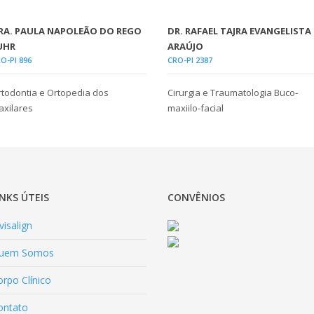
RA. PAULA NAPOLEÃO DO REGO
DR. RAFAEL TAJRA EVANGELISTA
UHR
ARAÚJO
O-PI 896
CRO-PI 2387
todontia e Ortopedia dos
Cirurgia e Traumatologia Buco-
xilares
maxiilo-facial
INKS ÚTEIS
CONVÊNIOS
visalign
uem Somos
rpo Clínico
ontato