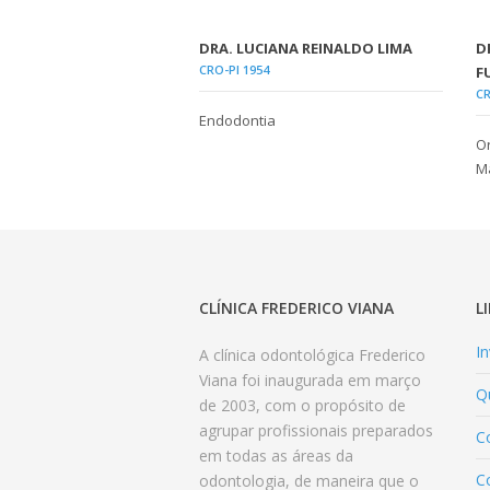
DRA. LUCIANA REINALDO LIMA
D
CRO-PI 1954
F
CR
Endodontia
Or
Ma
CLÍNICA FREDERICO VIANA
L
In
A clínica odontológica Frederico
Viana foi inaugurada em março
Q
de 2003, com o propósito de
agrupar profissionais preparados
Co
em todas as áreas da
C
odontologia, de maneira que o