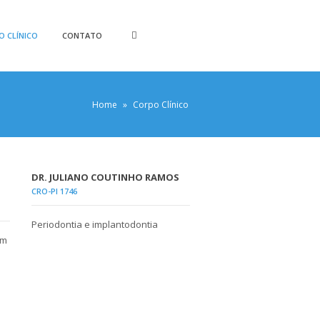
O CLÍNICO
CONTATO
Home
»
Corpo Clínico
DR. JULIANO COUTINHO RAMOS
CRO-PI 1746
Periodontia e implantodontia
em